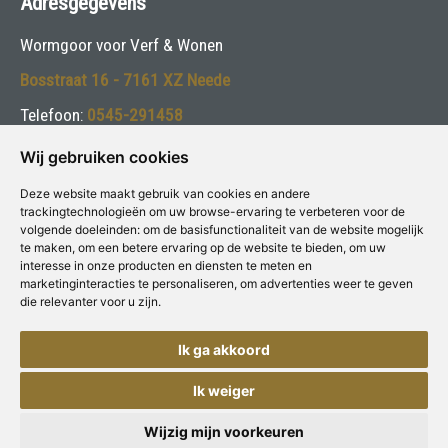
Adresgegevens
Wormgoor voor Verf & Wonen
Bosstraat 16 - 7161 XZ Neede
Telefoon:
0545-291458
E-mail:
dinja@wormgoorschilders.nl
Wij gebruiken cookies
Deze website maakt gebruik van cookies en andere
Volg ons:
trackingtechnologieën om uw browse-ervaring te verbeteren voor de
volgende doeleinden:
om de basisfunctionaliteit van de website mogelijk
te maken
,
om een betere ervaring op de website te bieden
,
om uw
interesse in onze producten en diensten te meten en
marketinginteracties te personaliseren
,
om advertenties weer te geven
die relevanter voor u zijn
.
Deze winkel is aangesloten bij
Voor Verf & Wonen
Ik ga akkoord
Ik weiger
Copyright © Concepts & Companies BV. Alle rechten voorbehouden.
Privacybeleid
|
Disclaimer
Wijzig mijn voorkeuren