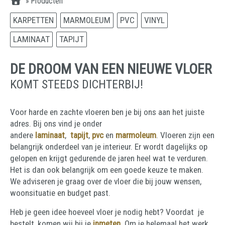
»
Producten
KARPETTEN
MARMOLEUM
PVC
VINYL
LAMINAAT
TAPIJT
DE DROOM VAN EEN NIEUWE VLOER
KOMT STEEDS DICHTERBIJ!
Voor harde en zachte vloeren ben je bij ons aan het juiste
adres. Bij ons vind je onder
andere
laminaat
,
tapijt
,
pvc
en
marmoleum
. Vloeren zijn een
belangrijk onderdeel van je interieur. Er wordt dagelijks op
gelopen en krijgt gedurende de jaren heel wat te verduren.
Het is dan ook belangrijk om een goede keuze te maken.
We adviseren je graag over de vloer die bij jouw wensen,
woonsituatie en budget past.
Heb je geen idee hoeveel vloer je nodig hebt? Voordat je
bestelt, komen wij bij je
inmeten
. Om je helemaal het werk