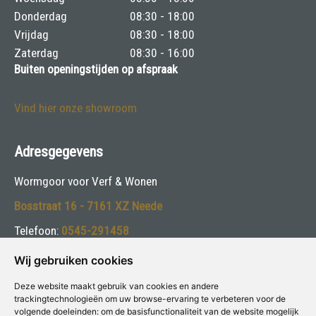
Donderdag
08:30 - 18:00
Vrijdag
08:30 - 18:00
Zaterdag
08:30 - 16:00
Buiten openingstijden op afspraak
Vind hier onze showroom
Adresgegevens
Wormgoor voor Verf & Wonen
Bosstraat 16 - 7161 XZ Neede
Telefoon:
0545-291458
E-mail:
dinja@wormgoorschilders.nl
Wij gebruiken cookies
Deze website maakt gebruik van cookies en andere
Volg ons:
trackingtechnologieën om uw browse-ervaring te verbeteren voor de
volgende doeleinden:
om de basisfunctionaliteit van de website mogelijk