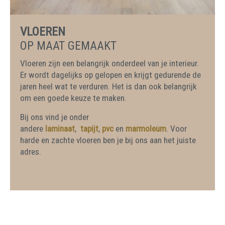
VLOEREN
OP MAAT GEMAAKT
Vloeren zijn een belangrijk onderdeel van je interieur.
Er wordt dagelijks op gelopen en krijgt gedurende de
jaren heel wat te verduren. Het is dan ook belangrijk
om een goede keuze te maken.
Bij ons vind je onder
andere
laminaat
,
tapijt
,
pvc
en
marmoleum
. Voor
harde en zachte vloeren ben je bij ons aan het juiste
adres.