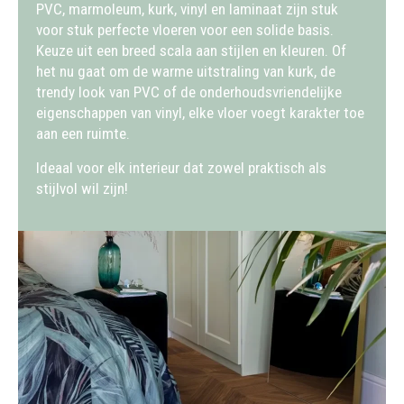
PVC, marmoleum, kurk, vinyl en laminaat zijn stuk
voor stuk perfecte vloeren voor een solide basis.
Keuze uit een breed scala aan stijlen en kleuren. Of
het nu gaat om de warme uitstraling van kurk, de
trendy look van PVC of de onderhoudsvriendelijke
eigenschappen van vinyl, elke vloer voegt karakter toe
aan een ruimte.
Ideaal voor elk interieur dat zowel praktisch als
stijlvol wil zijn!