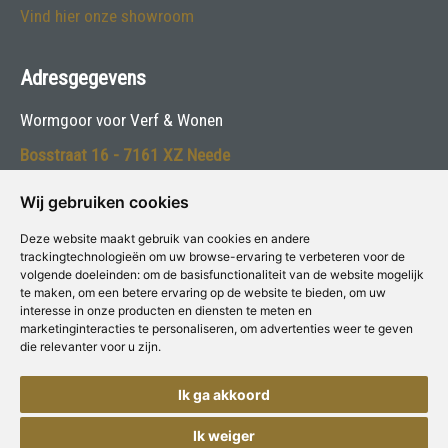
Vind hier onze showroom
Adresgegevens
Wormgoor voor Verf & Wonen
Bosstraat 16 - 7161 XZ Neede
Telefoon:
0545-291458
Wij gebruiken cookies
E-mail:
dinja@wormgoorschilders.nl
Deze website maakt gebruik van cookies en andere
trackingtechnologieën om uw browse-ervaring te verbeteren voor de
volgende doeleinden:
om de basisfunctionaliteit van de website mogelijk
Volg ons:
te maken
,
om een betere ervaring op de website te bieden
,
om uw
interesse in onze producten en diensten te meten en
marketinginteracties te personaliseren
,
om advertenties weer te geven
die relevanter voor u zijn
.
Ik ga akkoord
Deze winkel is aangesloten bij
Voor Verf & Wonen
Ik weiger