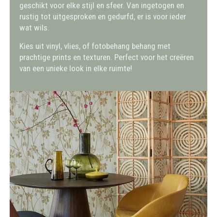
geschikt voor elke stijl en sfeer. Van ingetogen en
rustig tot uitgesproken en gedurfd, er is voor ieder
wat wils.
Kies uit vinyl, vlies, of fotobehang behang met
prachtige prints en texturen. Perfect voor het creëren
van een unieke look in elke ruimte!