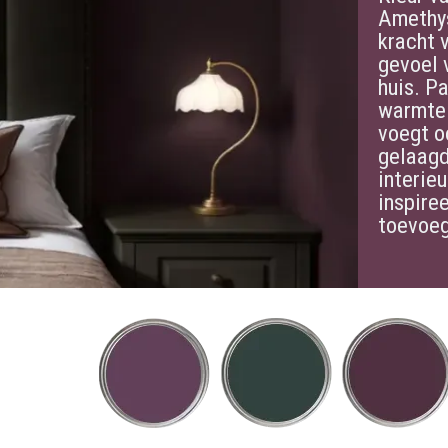
Amethy
kracht 
gevoel 
huis. Pa
warmte 
voegt o
gelaagd
interieu
inspire
toevoeg