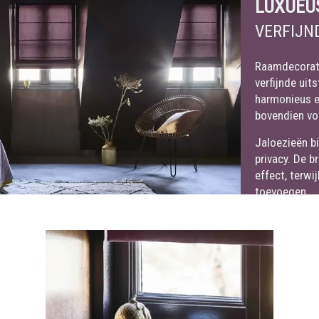
LUXUEU
VERFIJN
Raamdecorati
verfijnde uit
harmonieus e
bovendien voo
Jaloezieën bi
privacy. De b
effect, terwi
toevoegen.