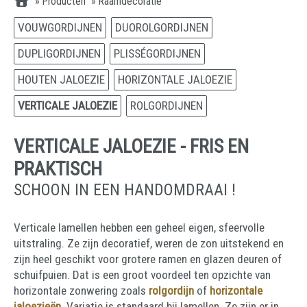
»
Producten
»
Raamdecoratie
VOUWGORDIJNEN
DUOROLGORDIJNEN
DUPLIGORDIJNEN
PLISSÉGORDIJNEN
HOUTEN JALOEZIE
HORIZONTALE JALOEZIE
VERTICALE JALOEZIE
ROLGORDIJNEN
VERTICALE JALOEZIE - FRIS EN
PRAKTISCH
SCHOON IN EEN HANDOMDRAAI !
Verticale lamellen hebben een geheel eigen, sfeervolle
uitstraling. Ze zijn decoratief, weren de zon uitstekend en
zijn heel geschikt voor grotere ramen en glazen deuren of
schuifpuien. Dat is een groot voordeel ten opzichte van
horizontale zonwering zoals
rolgordijn
of
horizontale
jaloezieën
. Variatie is standaard bij lamellen. Ze zijn er in