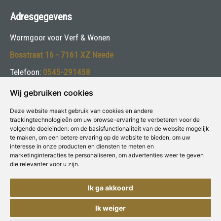
Adresgegevens
Wormgoor voor Verf & Wonen
Bosstraat 16 - 7161 XZ Neede
Telefoon:
0545-291458
E-mail:
dinja@wormgoorschilders.nl
Wij gebruiken cookies
Deze website maakt gebruik van cookies en andere
Volg ons:
trackingtechnologieën om uw browse-ervaring te verbeteren voor de
volgende doeleinden:
om de basisfunctionaliteit van de website mogelijk
te maken
,
om een betere ervaring op de website te bieden
,
om uw
interesse in onze producten en diensten te meten en
marketinginteracties te personaliseren
,
om advertenties weer te geven
die relevanter voor u zijn
.
Deze winkel is aangesloten bij
Voor Verf & Wonen
Ik ga akkoord
Ik weiger
Copyright © Concepts & Companies BV. Alle rechten voorbehouden.
Privacybeleid
|
Disclaimer